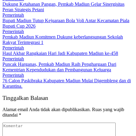
Dukung Ketahanan Pangan, Pemkab Madiun Gelar Sinergisitas
Peran Strategis Petani
Pemerintah
Bupati Madiun Tutup Kejuaraan Bola Voli Antar Kecamatan Piala
Bupati Cup 2026
Pemerintah
Pemkab Madiun Komitmen Dukung keberlangsungan Sekolah
Rakyat Terintegrasi 1
Pemerintah
Haul Akbar Rangkaian Hari Jadi Kabupaten Madiun ke-458
Pemerintah
Puncak Harganas, Pemkab Madiun Raih Penghargaan Dari
Kementrian Kependudukan dan Pembangunan Keluarga
Pemerintah
76 Calon Paskibraka Kabupaten Madiun Mulai Digembleng dan di
Karantina.
Tinggalkan Balasan
Alamat email Anda tidak akan dipublikasikan.
Ruas yang wajib
ditandai
*