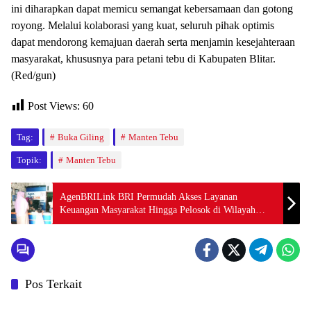
ini diharapkan dapat memicu semangat kebersamaan dan gotong
royong. Melalui kolaborasi yang kuat, seluruh pihak optimis
dapat mendorong kemajuan daerah serta menjamin kesejahteraan
masyarakat, khususnya para petani tebu di Kabupaten Blitar.
(Red/gun)
Post Views:
60
Tag:
Buka Giling
Manten Tebu
Topik:
Manten Tebu
AgenBRILink BRI Permudah Akses Layanan
Keuangan Masyarakat Hingga Pelosok di Wilayah
Madiun
Pos Terkait
Nasional
Nasional