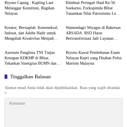
Riyono Caping : Kapling Laut
Khidmat Peringati Haul Ke-56
Melanggar Konstitusi, Rugikan
Soekarno, Forkopimda Blitar
Nelayan
Tanamkan Nilai Patriotisme Lewat
Nasional
Nasional
Ziarah Nasional
Kreator, Bersiaplah: Kemenekraf,
Wamendagri Wiyagus di Rakernas
Indosat, dan Adobe Hadir untuk
ARSADA: RSD Harus
Mengubah Kreativitas Menjadi
Bertransformasi Jadi Layanan
Nasional
Nasional
Peluang Nyata
Unggul dan Berdaya Saing
Asrenum Panglima TNI Tinjau
Riyono Kawal Pembebasan Enam
Kesiapan KDKMP di Blitar,
Nelayan Kepri yang Ditahan Polisi
Tekankan Sinergitas BUMN dan
Maritim Malaysia
TNI untuk Ekonomi Rakyat
Tinggalkan Balasan
Alamat email Anda tidak akan dipublikasikan.
Ruas yang wajib ditandai
*