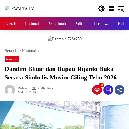
Langsung
ke
konten
Daerah
Nasional
Pemerintah
Politik
Peristiwa
Hukri
Beranda
Nasional
Nasional
Dandim Blitar dan Bupati Rijanto Buka
Secara Simbolis Musim Giling Tebu 2026
60
Redaksi
2 Min Baca
Mei 30, 2026