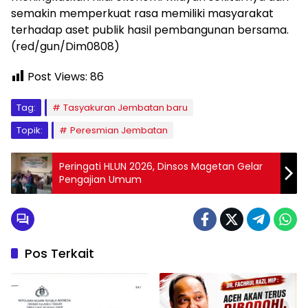
semakin memperkuat rasa memiliki masyarakat
terhadap aset publik hasil pembangunan bersama.
(red/gun/Dim0808)
Post Views:
86
Tag:
Tasyakuran Jembatan baru
Topik:
Peresmian Jembatan
Peringati HLUN 2026, Dinsos Magetan Gelar
Pengajian Umum
Pos Terkait