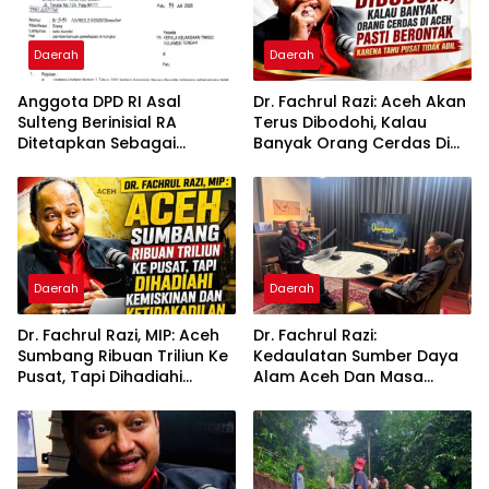
Daerah
Daerah
Anggota DPD RI Asal
Dr. Fachrul Razi: Aceh Akan
Sulteng Berinisial RA
Terus Dibodohi, Kalau
Ditetapkan Sebagai
Banyak Orang Cerdas Di
Tersangka, Berpotensi di
Aceh, Pasti Berontak
PAW
Karena Tahu Pusat Tidak
Adil
Daerah
Daerah
Dr. Fachrul Razi, MIP: Aceh
Dr. Fachrul Razi:
Sumbang Ribuan Triliun Ke
Kedaulatan Sumber Daya
Pusat, Tapi Dihadiahi
Alam Aceh Dan Masa
Kemiskinan dan
Depan Aceh
Ketidakadilan