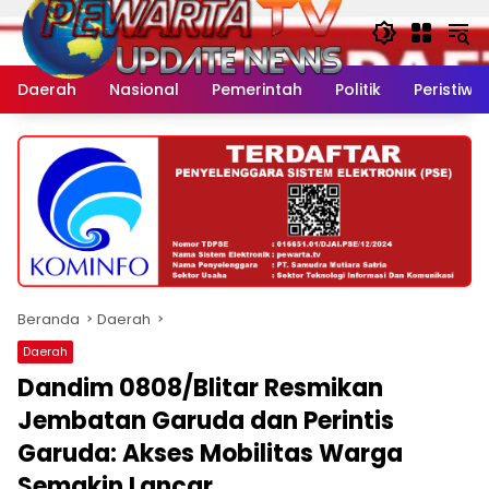
Langsung
ke
konten
Daerah
Nasional
Pemerintah
Politik
Peristiwa
Beranda
Daerah
Daerah
Dandim 0808/Blitar Resmikan
Jembatan Garuda dan Perintis
Garuda: Akses Mobilitas Warga
Semakin Lancar