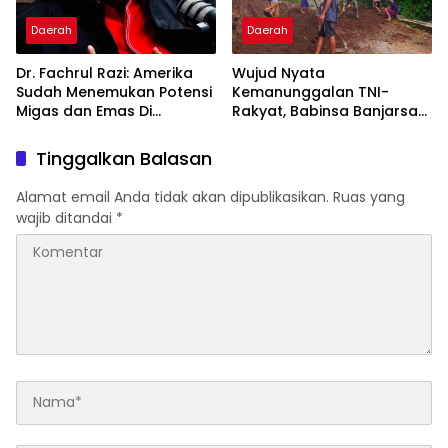
Daerah
Daerah
Dr. Fachrul Razi: Amerika
Wujud Nyata
Sudah Menemukan Potensi
Kemanunggalan TNI-
Migas dan Emas Di
Rakyat, Babinsa Banjarsari
Indonesia Termasuk Di
Turun Tangan Lebarkan
Aceh Sejak Tahun 1960
Jalan Desa Bersama
Tinggalkan Balasan
Warga
Alamat email Anda tidak akan dipublikasikan.
Ruas yang
wajib ditandai
*