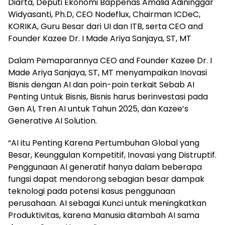
Diarta, Deputi Ekonomi Bappenas Amalia Adininggar
Widyasanti, Ph.D, CEO Nodeflux, Chairman ICDeC,
KORIKA, Guru Besar dari UI dan ITB, serta CEO and
Founder Kazee Dr. I Made Ariya Sanjaya, ST, MT
Dalam Pemaparannya CEO and Founder Kazee Dr. I
Made Ariya Sanjaya, ST, MT menyampaikan Inovasi
Bisnis dengan AI dan poin-poin terkait Sebab AI
Penting Untuk Bisnis, Bisnis harus berinvestasi pada
Gen AI, Tren AI untuk Tahun 2025, dan Kazee’s
Generative AI Solution.
“AI itu Penting Karena Pertumbuhan Global yang
Besar, Keunggulan Kompetitif, Inovasi yang Distruptif.
Penggunaan AI generatif hanya dalam beberapa
fungsi dapat mendorong sebagian besar dampak
teknologi pada potensi kasus penggunaan
perusahaan. AI sebagai Kunci untuk meningkatkan
Produktivitas, karena Manusia ditambah AI sama