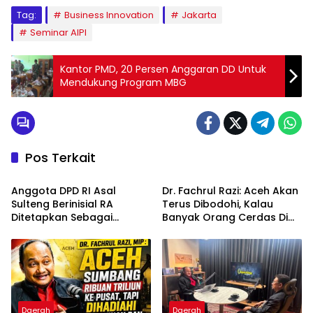
Tag:
Business Innovation
Jakarta
Seminar AIPI
Kantor PMD, 20 Persen Anggaran DD Untuk
Mendukung Program MBG
Pos Terkait
Daerah
Daerah
Anggota DPD RI Asal
Dr. Fachrul Razi: Aceh Akan
Sulteng Berinisial RA
Terus Dibodohi, Kalau
Ditetapkan Sebagai
Banyak Orang Cerdas Di
Tersangka, Berpotensi di
Aceh, Pasti Berontak
PAW
Karena Tahu Pusat Tidak
Adil
Daerah
Daerah