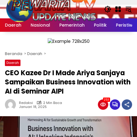
Langsung
ke
konten
Daerah
Nasional
Pemerintah
Politik
Peristiwa
Beranda
Daerah
Daerah
CEO Kazee Dr I Made Ariya Sanjaya
Sampaikan Business Innovation with
AI di Seminar AIPI
253
Redaksi
2 Min Baca
Januari 18, 2025