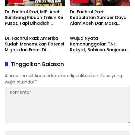
Dr. Fachrul Razi, MIP: Aceh
Dr. Fachrul Razi:
Sumbang Ribuan Triliun Ke
Kedaulatan Sumber Daya
Pusat, Tapi Dihadiahi
Alam Aceh Dan Masa
Daerah
Daerah
Kemiskinan dan
Depan Aceh
Ketidakadilan
Dr. Fachrul Razi: Amerika
Wujud Nyata
Sudah Menemukan Potensi
Kemanunggalan TNI-
Migas dan Emas Di
Rakyat, Babinsa Banjarsari
Indonesia Termasuk Di
Turun Tangan Lebarkan
Aceh Sejak Tahun 1960
Jalan Desa Bersama
Tinggalkan Balasan
Warga
Alamat email Anda tidak akan dipublikasikan.
Ruas yang
wajib ditandai
*