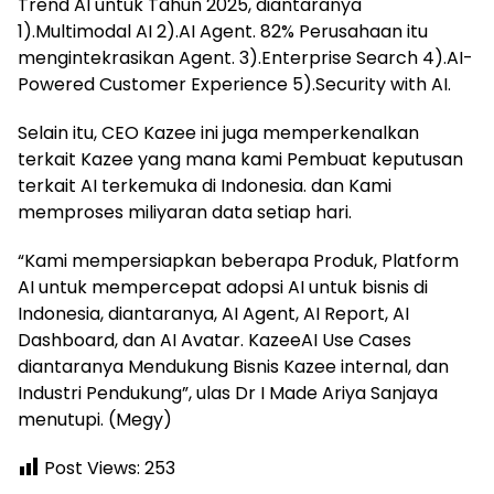
Trend AI untuk Tahun 2025, diantaranya
1).Multimodal AI 2).AI Agent. 82% Perusahaan itu
mengintekrasikan Agent. 3).Enterprise Search 4).AI-
Powered Customer Experience 5).Security with AI.
Selain itu, CEO Kazee ini juga memperkenalkan
terkait Kazee yang mana kami Pembuat keputusan
terkait AI terkemuka di Indonesia. dan Kami
memproses miliyaran data setiap hari.
“Kami mempersiapkan beberapa Produk, Platform
AI untuk mempercepat adopsi AI untuk bisnis di
Indonesia, diantaranya, AI Agent, AI Report, AI
Dashboard, dan AI Avatar. KazeeAI Use Cases
diantaranya Mendukung Bisnis Kazee internal, dan
Industri Pendukung”, ulas Dr I Made Ariya Sanjaya
menutupi. (Megy)
Post Views:
253