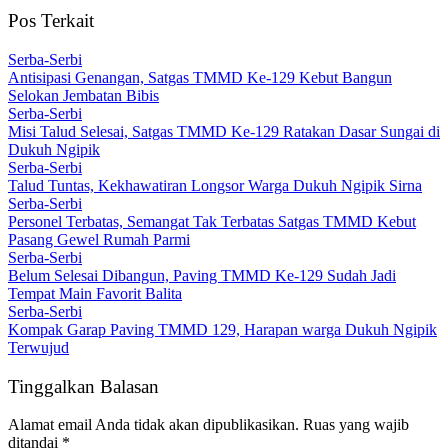
Pos Terkait
Serba-Serbi
Antisipasi Genangan, Satgas TMMD Ke-129 Kebut Bangun
Selokan Jembatan Bibis
Serba-Serbi
Misi Talud Selesai, Satgas TMMD Ke-129 Ratakan Dasar Sungai di
Dukuh Ngipik
Serba-Serbi
Talud Tuntas, Kekhawatiran Longsor Warga Dukuh Ngipik Sirna
Serba-Serbi
Personel Terbatas, Semangat Tak Terbatas Satgas TMMD Kebut
Pasang Gewel Rumah Parmi
Serba-Serbi
Belum Selesai Dibangun, Paving TMMD Ke-129 Sudah Jadi
Tempat Main Favorit Balita
Serba-Serbi
Kompak Garap Paving TMMD 129, Harapan warga Dukuh Ngipik
Terwujud
Tinggalkan Balasan
Alamat email Anda tidak akan dipublikasikan.
Ruas yang wajib
ditandai
*