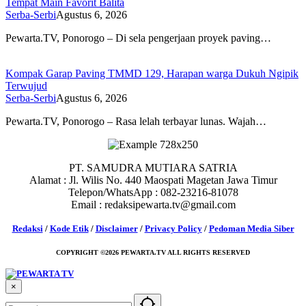
Tempat Main Favorit Balita
Serba-Serbi
Agustus 6, 2026
Pewarta.TV, Ponorogo – Di sela pengerjaan proyek paving…
Kompak Garap Paving TMMD 129, Harapan warga Dukuh Ngipik
Terwujud
Serba-Serbi
Agustus 6, 2026
Pewarta.TV, Ponorogo – Rasa lelah terbayar lunas. Wajah…
PT. SAMUDRA MUTIARA SATRIA
Alamat : Jl. Wilis No. 440 Maospati Magetan Jawa Timur
Telepon/WhatsApp : 082-23216-81078
Email : redaksipewarta.tv@gmail.com
Redaksi
/
Kode Etik
/
Disclaimer
/
Privacy Policy
/
Pedoman Media Siber
COPYRIGHT ©2026 PEWARTA.TV ALL RIGHTS RESERVED
×