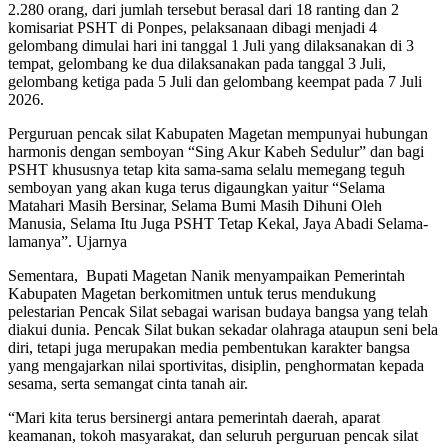
2.280 orang, dari jumlah tersebut berasal dari 18 ranting dan 2
komisariat PSHT di Ponpes, pelaksanaan dibagi menjadi 4
gelombang dimulai hari ini tanggal 1 Juli yang dilaksanakan di 3
tempat, gelombang ke dua dilaksanakan pada tanggal 3 Juli,
gelombang ketiga pada 5 Juli dan gelombang keempat pada 7 Juli
2026.
Perguruan pencak silat Kabupaten Magetan mempunyai hubungan
harmonis dengan semboyan “Sing Akur Kabeh Sedulur” dan bagi
PSHT khususnya tetap kita sama-sama selalu memegang teguh
semboyan yang akan kuga terus digaungkan yaitur “Selama
Matahari Masih Bersinar, Selama Bumi Masih Dihuni Oleh
Manusia, Selama Itu Juga PSHT Tetap Kekal, Jaya Abadi Selama-
lamanya”. Ujarnya
Sementara, Bupati Magetan Nanik menyampaikan Pemerintah
Kabupaten Magetan berkomitmen untuk terus mendukung
pelestarian Pencak Silat sebagai warisan budaya bangsa yang telah
diakui dunia. Pencak Silat bukan sekadar olahraga ataupun seni bela
diri, tetapi juga merupakan media pembentukan karakter bangsa
yang mengajarkan nilai sportivitas, disiplin, penghormatan kepada
sesama, serta semangat cinta tanah air.
“Mari kita terus bersinergi antara pemerintah daerah, aparat
keamanan, tokoh masyarakat, dan seluruh perguruan pencak silat