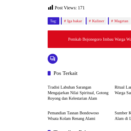
Post Views:
171
Tag:
Iga bakar
Kuliner
Magetan
Pemkab Bojonegoro Imbau Warga Wa
Pos Terkait
Pariwisata
Pariwisa
Tradisi Labuhan Sarangan
Ritual La
Mengajarkan Nilai Spiritual, Gotong
Warg
Royong dan Kelestarian Alam
Pariwisata
Pariwisa
Pemandian Tasnan Bondowoso
Sumber K
Wisata Kolam Renang Alami
Alam di 