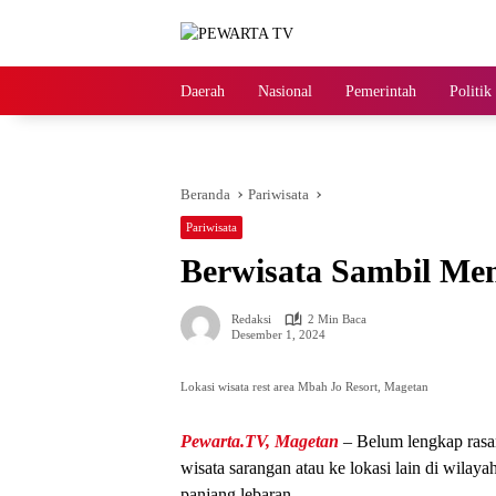
Langsung
ke
konten
Daerah
Nasional
Pemerintah
Politik
Beranda
Pariwisata
Pariwisata
Berwisata Sambil Men
Redaksi
2 Min Baca
Desember 1, 2024
Lokasi wisata rest area Mbah Jo Resort, Magetan
Pewarta.TV, Magetan
– Belum lengkap rasan
wisata sarangan atau ke lokasi lain di wilaya
panjang lebaran