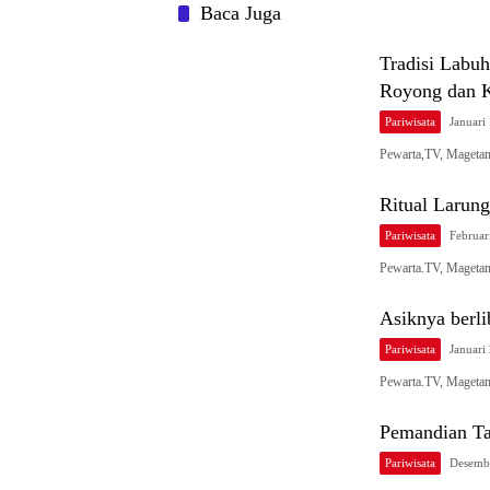
Baca Juga
Tradisi Labuh
Royong dan K
Pariwisata
Januari
Pewarta,TV, Magetan
Ritual Larun
Pariwisata
Februar
Pewarta.TV, Magetan 
Asiknya berl
Pariwisata
Januari
Pewarta.TV, Magetan
Pemandian T
Pariwisata
Desemb