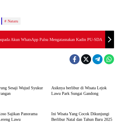
Nataru
spada Akun WhatsApp Palsu Mengatasnakan Kadin PU-SDA
ta
Pariwisata
rung Sesaji Wujud Syukur
Asiknya berlibur di Wisata Lejok
a Sarangan
Lawu Park Sungai Gandong
ta
Pariwisata
oso Sajikan Panorama
Ini Wisata Yang Cocok Dikunjungi
Lereng Lawu
Berlibur Natal dan Tahun Baru 2025