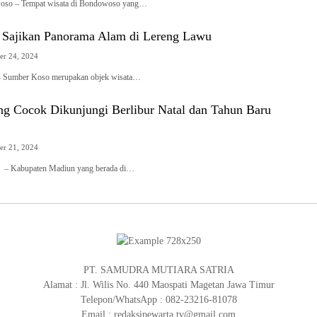
oso – Tempat wisata di Bondowoso yang…
Sajikan Panorama Alam di Lereng Lawu
er 24, 2024
– Sumber Koso merupakan objek wisata…
ang Cocok Dikunjungi Berlibur Natal dan Tahun Baru
er 21, 2024
 – Kabupaten Madiun yang berada di…
PT. SAMUDRA MUTIARA SATRIA
Alamat : Jl. Wilis No. 440 Maospati Magetan Jawa Timur
Telepon/WhatsApp : 082-23216-81078
Email : redaksipewarta.tv@gmail.com