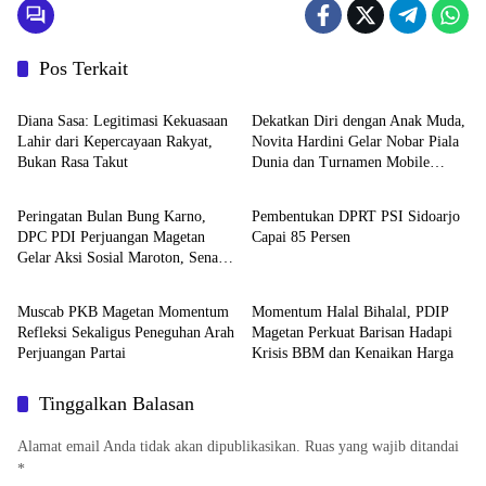
Pos Terkait
Politik
Politik
Diana Sasa: Legitimasi Kekuasaan
Dekatkan Diri dengan Anak Muda,
Lahir dari Kepercayaan Rakyat,
Novita Hardini Gelar Nobar Piala
Bukan Rasa Takut
Dunia dan Turnamen Mobile
Politik
Politik
Legend di Ponorogo
Peringatan Bulan Bung Karno,
Pembentukan DPRT PSI Sidoarjo
DPC PDI Perjuangan Magetan
Capai 85 Persen
Gelar Aksi Sosial Maroton, Senam,
Politik
Politik
Pagelaran Budaya Hingga Diskusi
Muscab PKB Magetan Momentum
Momentum Halal Bihalal, PDIP
Refleksi Sekaligus Peneguhan Arah
Magetan Perkuat Barisan Hadapi
Perjuangan Partai
Krisis BBM dan Kenaikan Harga
Tinggalkan Balasan
Alamat email Anda tidak akan dipublikasikan.
Ruas yang wajib ditandai
*