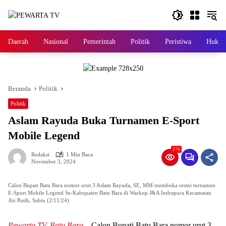
Langsung
ke
konten
Daerah
Nasional
Pemerintah
Politik
Peristiwa
Hukri
Beranda
Politik
Politik
Aslam Rayuda Buka Turnamen E-Sport
Mobile Legend
276
Redaksi
1 Min Baca
November 3, 2024
Calon Bupati Batu Bara nomor urut 3 Aslam Rayuda, SE, MM membuka resmi turnamen
E-Sport Mobile Legend Se-Kabupaten Batu Bara di Warkop J&A Indrapura Kecamatan
Air Putih, Sabtu (2/11/24)
Pewarta.TV, Batu Bara
– Calon Bupati Batu Bara nomor urut 3